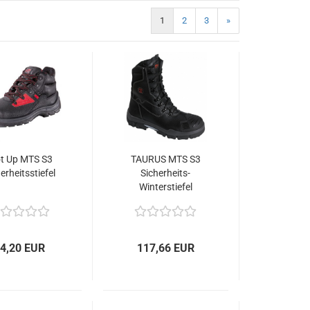
1
2
3
»
ot Up MTS S3
TAURUS MTS S3
erheitsstiefel
Sicherheits-
Winterstiefel
4,20 EUR
117,66 EUR