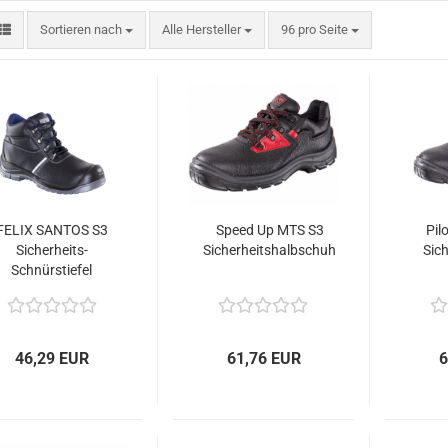
Sortieren nach
pro Seite
Sortieren nach
Alle Hersteller
96 pro Seite
FELIX SANTOS S3
Speed Up MTS S3
Pil
Sicherheits-
Sicherheitshalbschuh
Sich
Schnürstiefel
46,29 EUR
61,76 EUR
6