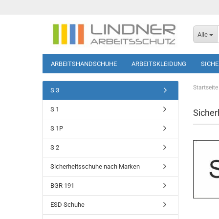
Alle
ARBEITSHANDSCHUHE
ARBEITSKLEIDUNG
SICH
SOFTSHELL-JACKEN
HAUTSCHUTZ
T-SHIRTS/PO
Startseite
S 3
S 1
Sicher
S 1P
S 2
Sicherheitsschuhe nach Marken
BGR 191
ESD Schuhe