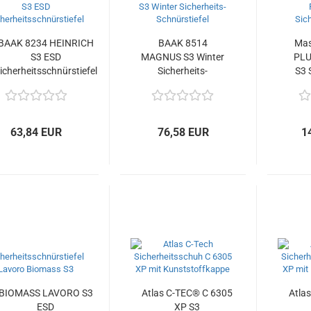
BAAK 8234 HEINRICH
BAAK 8514
Mas
S3 ESD
MAGNUS S3 Winter
PLU
icherheitsschnürstiefel
Sicherheits-
S3 
Schnürstiefel
63,84 EUR
76,58 EUR
1
BIOMASS LAVORO S3
Atlas C-TEC® C 6305
Atla
ESD
XP S3