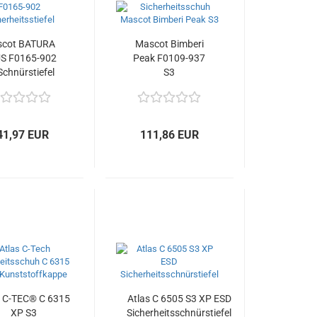
cot BATURA
Mascot Bimberi
S F0165-902
Peak F0109-937
Schnürstiefel
S3
Sicherheitsstiefel
41,97 EUR
111,86 EUR
s C-TEC® C 6315
Atlas C 6505 S3 XP ESD
XP S3
Sicherheitsschnürstiefel