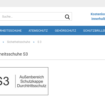
Suche...
Kostenlo
innerhal
ERHEITSSCHUHE
ATEMSCHUTZ
GEHÖRSCHUTZ
SCHUTZBRILLE
LOS
SHORTS
SCHÜRZEN
DRUCK UND STICK
WINTERSORT
»
»
Sicherheitsschuhe
S 3
heitsschuhe S3