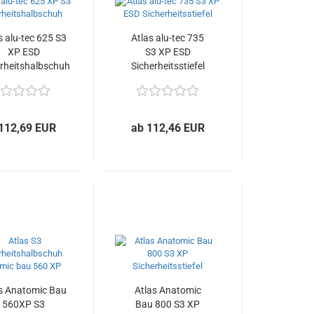
s alu-tec 625 S3
Atlas alu-tec 735
XP ESD
S3 XP ESD
erheitshalbschuh
Sicherheitsstiefel
112,69 EUR
ab 112,46 EUR
s Anatomic Bau
Atlas Anatomic
560XP S3
Bau 800 S3 XP