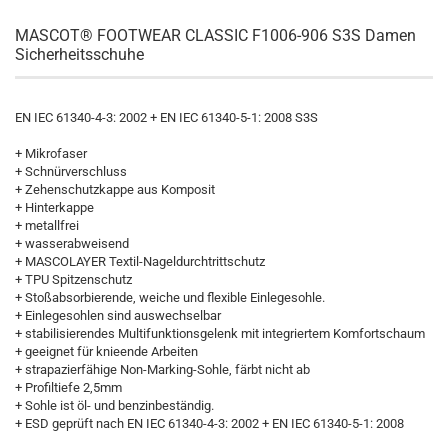
MASCOT® FOOTWEAR CLASSIC F1006-906 S3S Damen
Sicherheitsschuhe
EN IEC 61340-4-3: 2002 + EN IEC 61340-5-1: 2008 S3S
+ Mikrofaser
+ Schnürverschluss
+ Zehenschutzkappe aus Komposit
+ Hinterkappe
+ metallfrei
+ wasserabweisend
+ MASCOLAYER Textil-Nageldurchtrittschutz
+ TPU Spitzenschutz
+ Stoßabsorbierende, weiche und flexible Einlegesohle.
+ Einlegesohlen sind auswechselbar
+ stabilisierendes Multifunktionsgelenk mit integriertem Komfortschaum
+ geeignet für knieende Arbeiten
+ strapazierfähige Non-Marking-Sohle, färbt nicht ab
+ Profiltiefe 2,5mm
+ Sohle ist öl- und benzinbeständig.
+ ESD geprüft nach EN IEC 61340-4-3: 2002 + EN IEC 61340-5-1: 2008