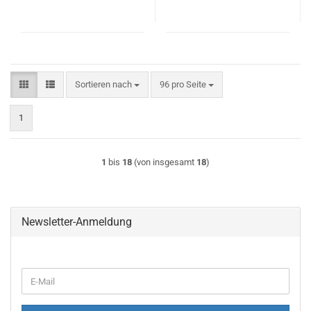
Sortieren nach
pro Seite
Sortieren nach
96 pro Seite
1
1
bis
18
(von insgesamt
18
)
Newsletter-Anmeldung
WEITER
E-
ZUR
Mail
NEWSLETTER-
ANMELDUNG