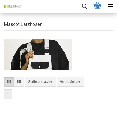
Mascot Latzhosen
Sortieren nach
pro Seite
Sortieren nach
96 pro Seite
1