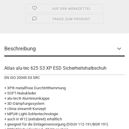
AUF DEN MERKZETTEL
FRAGE ZUM PRODUKT
Beschreibung
Atlas alu-tec 625 S3 XP ESD Sicherheitshalbschuh
EN ISO 20345 S3 SRC
+ XP® metallfreie Durchtritthemmung
+ SOFT-Nubukleder
+ alu-tec® Aluminiumkappe
+ 3D-Dämpfungssystem
+ clima-stream® Konzept
+ MPU® Light-Sohlentechnologie
+ auch in W12 (extrabreit) erhältlich
+ geeignet für die Einlagenversorgung (DGUV 112-191/BGR 191)