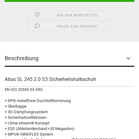
AUF DEN MERKZETTEL
FRAGE ZUM PRODUKT
Beschreibung
Atlas SL 245 2.0 S3 Sicherheitshalbschuh
EN ISO 20345 S3 SRC
+ XP® metallfreie Durchtritthemmung
+ Überkappe
+ 3D-Dämpfungssystem
+ Sicherheitsreflektoren
+ clima-stream® Konzept
+ ESD (Ableitwiderstand <35 Megaohm)
+ MPU® INNOFLEX System