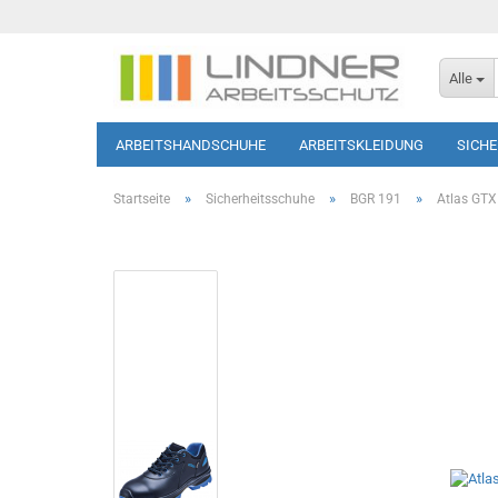
Alle
ARBEITSHANDSCHUHE
ARBEITSKLEIDUNG
SICH
SOFTSHELL-JACKEN
HAUTSCHUTZ
T-SHIRTS/PO
»
»
»
Startseite
Sicherheitsschuhe
BGR 191
Atlas GTX