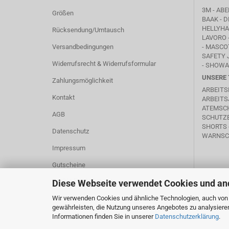
3M - ABE
Größen
BAAK
- D
HELLYHAN
Rücksendung/Umtausch
LAVORO
Versandbedingungen
-
MASCO
SAFETY 
Widerrufsrecht & Widerrufsformular
- SHOWA
UNSERE 
Zahlungsmöglichkeit
ARBEITS
Kontakt
ARBEITS
ATEMSC
AGB
SCHUTZB
SHORTS 
Datenschutz
WARNSC
Impressum
Gutscheine
Cookie Einstellungen
Diese Webseite verwendet Cookies und an
Wir verwenden Cookies und ähnliche Technologien, auch von D
gewährleisten, die Nutzung unseres Angebotes zu analysiere
Informationen finden Sie in unserer
Datenschutzerklärung
.