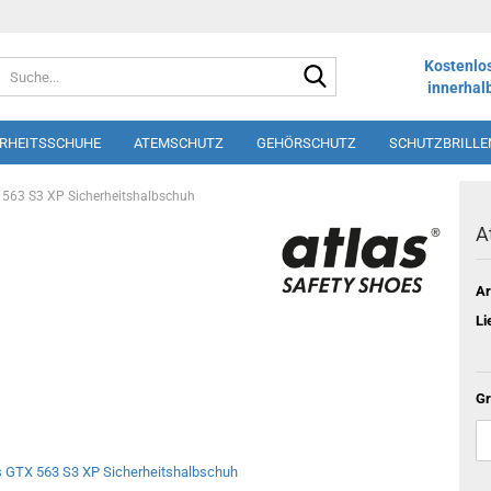
Suche...
Kostenlo
innerhal
ERHEITSSCHUHE
ATEMSCHUTZ
GEHÖRSCHUTZ
SCHUTZBRILLE
LOS
SHORTS
SCHÜRZEN
DRUCK UND STICK
WINTERSORT
 563 S3 XP Sicherheitshalbschuh
A
Ar
Li
Gr