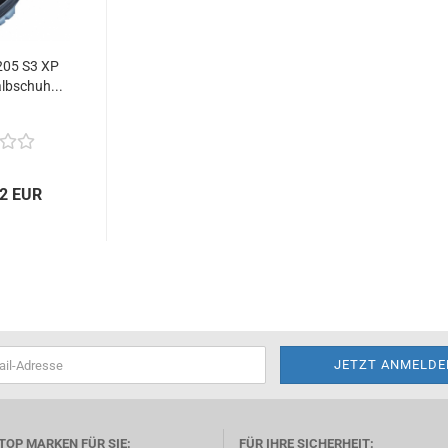
205 S3 XP
lbschuh...
32 EUR
TOP MARKEN FÜR SIE:
FÜR IHRE SICHERHEIT: