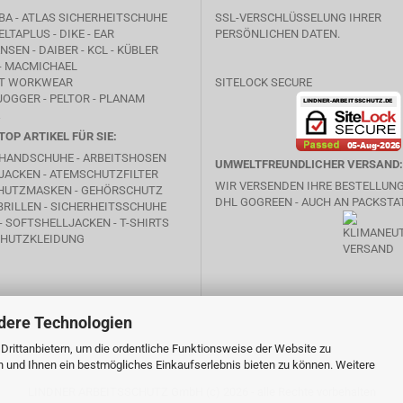
BA -
ATLAS SICHERHEITSCHUHE
SSL-VERSCHLÜSSELUNG IHRER
ELTAPLUS -
DIKE
- EAR
PERSÖNLICHEN DATEN.
SEN - DAIBER - KCL -
KÜBLER
- MACMICHAEL
T WORKWEAR
SITELOCK SECURE
JOGGER - PELTOR - PLANAM
TOP ARTIKEL FÜR SIE:
HANDSCHUHE - ARBEITSHOSEN
UMWELTFREUNDLICHER VERSAND:
JACKEN - ATEMSCHUTZFILTER
WIR VERSENDEN IHRE BESTELLUN
HUTZMASKEN - GEHÖRSCHUTZ
DHL GOGREEN - AUCH AN PACKSTA
RILLEN - SICHERHEITSSCHUHE
- SOFTSHELLJACKEN - T-SHIRTS
HUTZKLEIDUNG
dere Technologien
rittanbietern, um die ordentliche Funktionsweise der Website zu
n und Ihnen ein bestmögliches Einkaufserlebnis bieten zu können. Weitere
LINDNER ARBEITSSCHUTZ GmbH (c) 2026 - alle Rechte vorbehalten