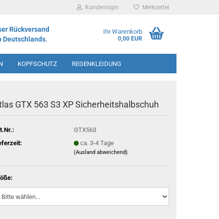
Kundenlogin
Merkzettel
ser Rückversand
Ihr Warenkorb
b Deutschlands.
0,00 EUR
N
KOPFSCHUTZ
REGENKLEIDUNG
IMENT
tlas GTX 563 S3 XP Sicherheitshalbschuh
t.Nr.:
GTX563
eferzeit:
ca. 3-4 Tage
(Ausland abweichend)
öße: