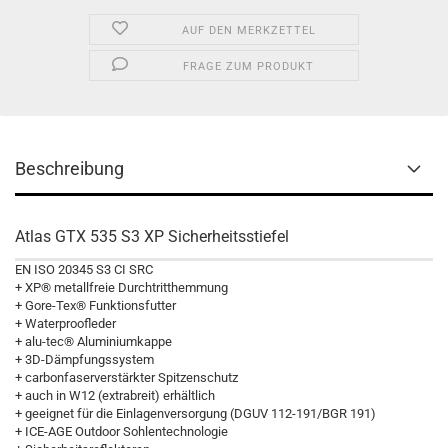
AUF DEN MERKZETTEL
FRAGE ZUM PRODUKT
Beschreibung
Atlas GTX 535 S3 XP Sicherheitsstiefel
EN ISO 20345 S3 CI SRC
+ XP® metallfreie Durchtritthemmung
+ Gore-Tex® Funktionsfutter
+ Waterproofleder
+ alu-tec® Aluminiumkappe
+ 3D-Dämpfungssystem
+ carbonfaserverstärkter Spitzenschutz
+ auch in W12 (extrabreit) erhältlich
+ geeignet für die Einlagenversorgung (DGUV 112-191/BGR 191)
+ ICE-AGE Outdoor Sohlentechnologie