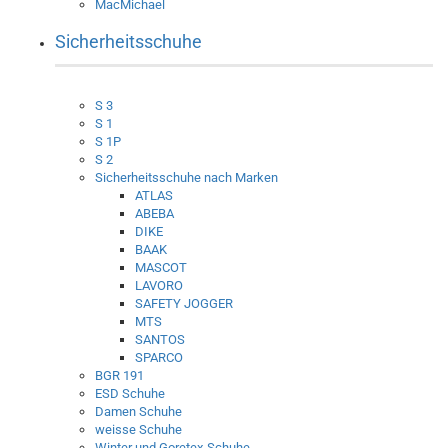
MacMichael
Sicherheitsschuhe
S 3
S 1
S 1P
S 2
Sicherheitsschuhe nach Marken
ATLAS
ABEBA
DIKE
BAAK
MASCOT
LAVORO
SAFETY JOGGER
MTS
SANTOS
SPARCO
BGR 191
ESD Schuhe
Damen Schuhe
weisse Schuhe
Winter und Goretex-Schuhe