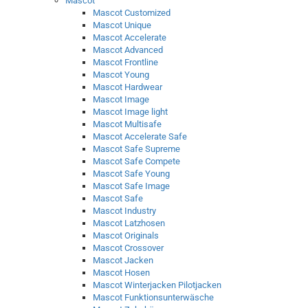
Mascot
Mascot Customized
Mascot Unique
Mascot Accelerate
Mascot Advanced
Mascot Frontline
Mascot Young
Mascot Hardwear
Mascot Image
Mascot Image light
Mascot Multisafe
Mascot Accelerate Safe
Mascot Safe Supreme
Mascot Safe Compete
Mascot Safe Young
Mascot Safe Image
Mascot Safe
Mascot Industry
Mascot Latzhosen
Mascot Originals
Mascot Crossover
Mascot Jacken
Mascot Hosen
Mascot Winterjacken Pilotjacken
Mascot Funktionsunterwäsche