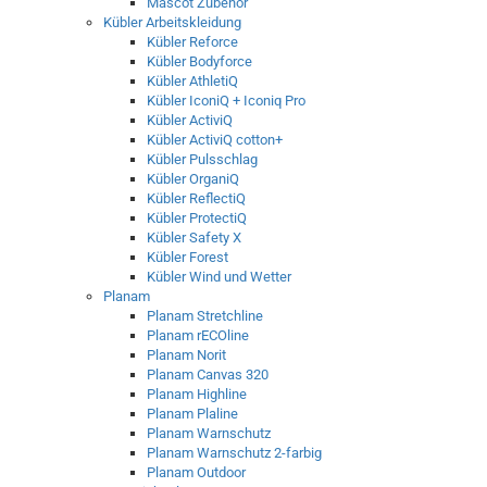
Mascot Zubehör
Kübler Arbeitskleidung
Kübler Reforce
Kübler Bodyforce
Kübler AthletiQ
Kübler IconiQ + Iconiq Pro
Kübler ActiviQ
Kübler ActiviQ cotton+
Kübler Pulsschlag
Kübler OrganiQ
Kübler ReflectiQ
Kübler ProtectiQ
Kübler Safety X
Kübler Forest
Kübler Wind und Wetter
Planam
Planam Stretchline
Planam rECOline
Planam Norit
Planam Canvas 320
Planam Highline
Planam Plaline
Planam Warnschutz
Planam Warnschutz 2-farbig
Planam Outdoor