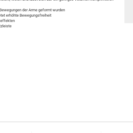
en Bewegungen der Arme geformt wurden
ietet erhöhte Bewegungsfreiheit
xeffekten
zleiste