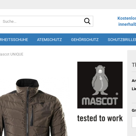
Suche...
Kostenlo
innerhal
ERHEITSSCHUHE
ATEMSCHUTZ
GEHÖRSCHUTZ
SCHUTZBRILLE
LOS
SHORTS
SCHÜRZEN
DRUCK UND STICK
WINTERSORT
Mascot UNIQUE
T
Ar
Li
Gr