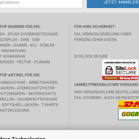
TOP MARKEN FÜR SIE:
FÜR IHRE SICHERHEIT:
BA -
ATLAS SICHERHEITSCHUHE
SSL-VERSCHLÜSSELUNG IHRER
ELTAPLUS -
DIKE
- EAR
PERSÖNLICHEN DATEN.
SEN - DAIBER - KCL -
KÜBLER
- MACMICHAEL
T WORKWEAR
SITELOCK SECURE
JOGGER - PELTOR - PLANAM
TOP ARTIKEL FÜR SIE:
HANDSCHUHE - ARBEITSHOSEN
UMWELTFREUNDLICHER VERSAND:
JACKEN - ATEMSCHUTZFILTER
WIR VERSENDEN IHRE BESTELLUN
HUTZMASKEN - GEHÖRSCHUTZ
DHL GOGREEN - AUCH AN PACKSTA
RILLEN - SICHERHEITSSCHUHE
- SOFTSHELLJACKEN - T-SHIRTS
HUTZKLEIDUNG