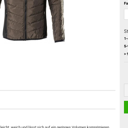
Fa
St
1-
5-
> 
 leicht, weich und lässt sich auf ein geringes Volumen komprimieren