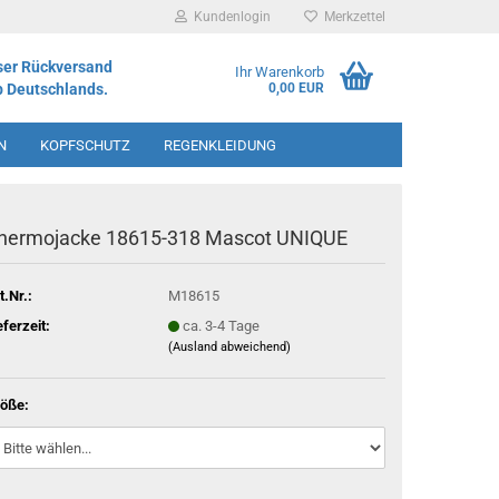
Kundenlogin
Merkzettel
ser Rückversand
Ihr Warenkorb
b Deutschlands.
0,00 EUR
N
KOPFSCHUTZ
REGENKLEIDUNG
IMENT
hermojacke 18615-318 Mascot UNIQUE
t.Nr.:
M18615
eferzeit:
ca. 3-4 Tage
(Ausland abweichend)
öße: