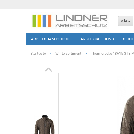
Alle
ARBEITSHANDSCHUHE
ARBEITSKLEIDUNG
SICH
SOFTSHELL-JACKEN
HAUTSCHUTZ
T-SHIRTS/PO
»
»
Startseite
Wintersortiment
Thermojacke 18615-318 