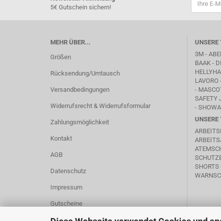
5€ Gutschein sichern!
MEHR ÜBER...
UNSERE 
3M - ABE
Größen
BAAK
- D
HELLYHAN
Rücksendung/Umtausch
LAVORO
Versandbedingungen
-
MASCO
SAFETY 
Widerrufsrecht & Widerrufsformular
- SHOWA
UNSERE 
Zahlungsmöglichkeit
ARBEITS
Kontakt
ARBEITS
ATEMSC
AGB
SCHUTZB
SHORTS 
Datenschutz
WARNSC
Impressum
Gutscheine
Cookie Einstellungen