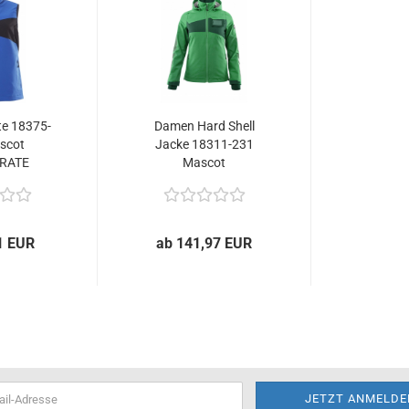
e 18375-
Damen Hard Shell
scot
Jacke 18311-231
RATE
Mascot
ACCELERATE...
1 EUR
ab 141,97 EUR