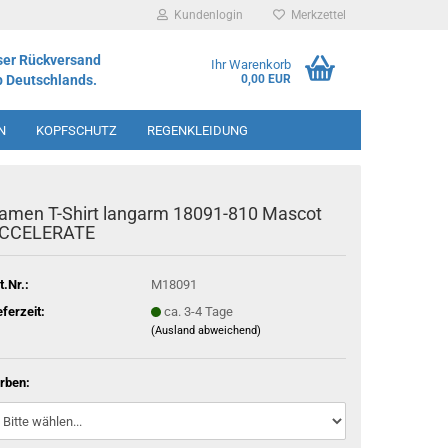
Kundenlogin
Merkzettel
ser Rückversand
Ihr Warenkorb
b Deutschlands.
0,00 EUR
N
KOPFSCHUTZ
REGENKLEIDUNG
IMENT
amen T-Shirt langarm 18091-810 Mascot
CCELERATE
t.Nr.:
M18091
eferzeit:
ca. 3-4 Tage
(Ausland abweichend)
rben: