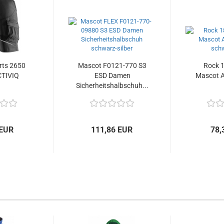
rts 2650
Mascot F0121-770 S3
Rock 
CTIVIQ
ESD Damen
Mascot 
Sicherheitshalbschuh...
 EUR
111,86 EUR
78,