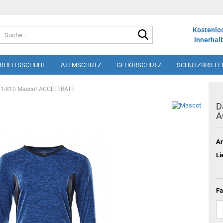
Suche...
Kostenlo
innerhal
ERHEITSSCHUHE
ATEMSCHUTZ
GEHÖRSCHUTZ
SCHUTZBRILLE
LOS
SHORTS
SCHÜRZEN
DRUCK UND STICK
WINTERSORT
091-810 Mascot ACCELERATE
D
A
Ar
Li
Fa