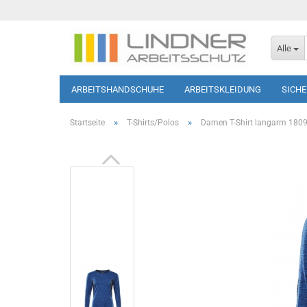
Alle
ARBEITSHANDSCHUHE
ARBEITSKLEIDUNG
SICH
SOFTSHELL-JACKEN
HAUTSCHUTZ
T-SHIRTS/PO
»
»
Startseite
T-Shirts/Polos
Damen T-Shirt langarm 18