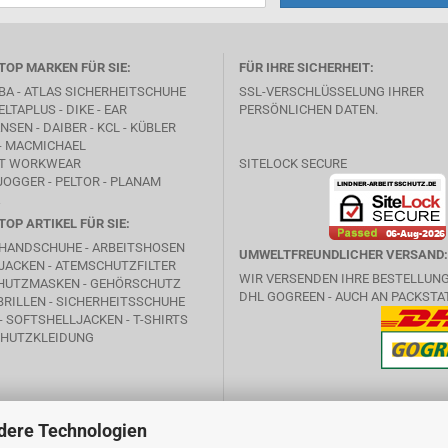
TOP MARKEN FÜR SIE:
FÜR IHRE SICHERHEIT:
BA -
ATLAS SICHERHEITSCHUHE
SSL-VERSCHLÜSSELUNG IHRER
ELTAPLUS -
DIKE
- EAR
PERSÖNLICHEN DATEN.
SEN - DAIBER - KCL -
KÜBLER
- MACMICHAEL
T WORKWEAR
SITELOCK SECURE
JOGGER - PELTOR - PLANAM
TOP ARTIKEL FÜR SIE:
HANDSCHUHE - ARBEITSHOSEN
UMWELTFREUNDLICHER VERSAND:
JACKEN - ATEMSCHUTZFILTER
WIR VERSENDEN IHRE BESTELLUN
HUTZMASKEN - GEHÖRSCHUTZ
DHL GOGREEN - AUCH AN PACKSTA
RILLEN - SICHERHEITSSCHUHE
- SOFTSHELLJACKEN - T-SHIRTS
HUTZKLEIDUNG
dere Technologien