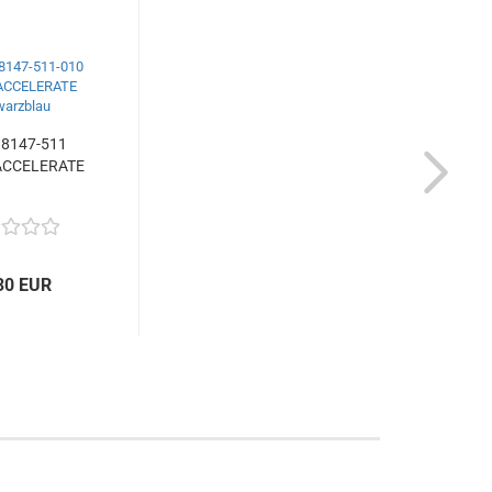
18147-511
ACCELERATE
30 EUR