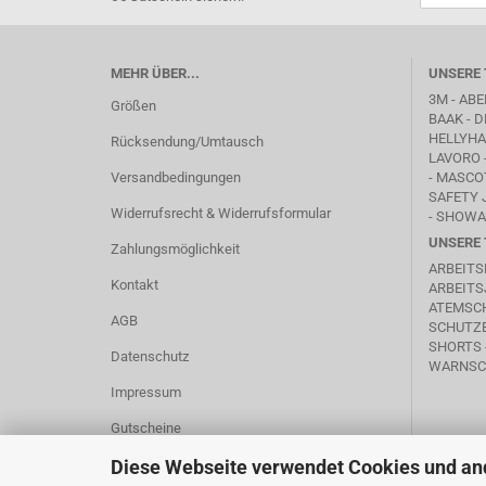
MEHR ÜBER...
UNSERE 
3M - ABE
Größen
BAAK
- D
HELLYHAN
Rücksendung/Umtausch
LAVORO
Versandbedingungen
-
MASCO
SAFETY 
Widerrufsrecht & Widerrufsformular
- SHOWA
UNSERE 
Zahlungsmöglichkeit
ARBEITS
Kontakt
ARBEITS
ATEMSC
AGB
SCHUTZB
SHORTS 
Datenschutz
WARNSC
Impressum
Gutscheine
Cookie Einstellungen
Diese Webseite verwendet Cookies und an