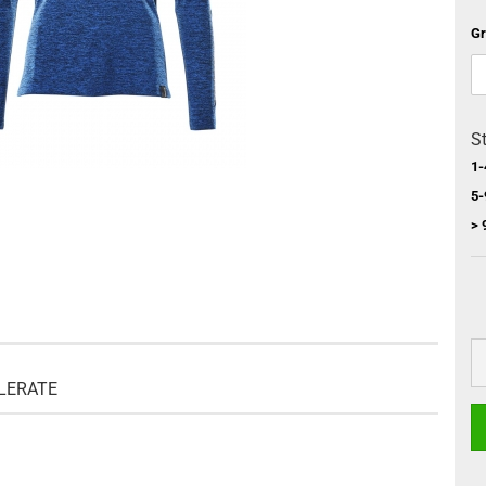
Gr
St
1-
5-
> 
ELERATE