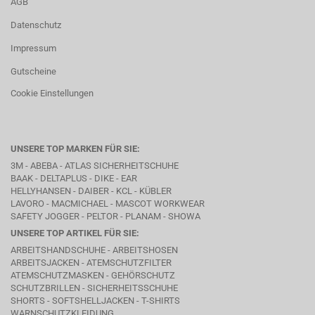
AGB
Datenschutz
Impressum
Gutscheine
Cookie Einstellungen
UNSERE TOP MARKEN FÜR SIE:
3M - ABEBA -
ATLAS SICHERHEITSCHUHE
BAAK
- DELTAPLUS -
DIKE
- EAR
HELLYHANSEN - DAIBER - KCL -
KÜBLER
LAVORO
- MACMICHAEL -
MASCOT WORKWEAR
SAFETY JOGGER - PELTOR - PLANAM - SHOWA
UNSERE TOP ARTIKEL FÜR SIE:
ARBEITSHANDSCHUHE - ARBEITSHOSEN
ARBEITSJACKEN - ATEMSCHUTZFILTER
ATEMSCHUTZMASKEN - GEHÖRSCHUTZ
SCHUTZBRILLEN - SICHERHEITSSCHUHE
SHORTS - SOFTSHELLJACKEN - T-SHIRTS
WARNSCHUTZKLEIDUNG