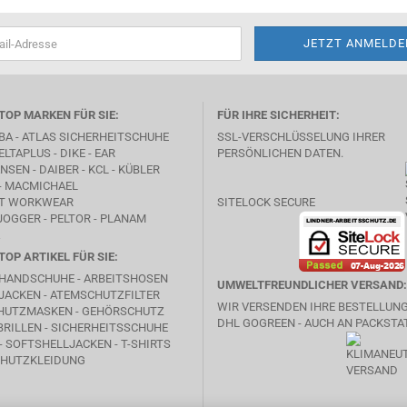
TOP MARKEN FÜR SIE:
FÜR IHRE SICHERHEIT:
BA -
ATLAS SICHERHEITSCHUHE
SSL-VERSCHLÜSSELUNG IHRER
ELTAPLUS -
DIKE
- EAR
PERSÖNLICHEN DATEN.
SEN - DAIBER - KCL -
KÜBLER
- MACMICHAEL
T WORKWEAR
SITELOCK SECURE
JOGGER - PELTOR - PLANAM
TOP ARTIKEL FÜR SIE:
HANDSCHUHE - ARBEITSHOSEN
UMWELTFREUNDLICHER VERSAND:
JACKEN - ATEMSCHUTZFILTER
WIR VERSENDEN IHRE BESTELLUN
HUTZMASKEN - GEHÖRSCHUTZ
DHL GOGREEN - AUCH AN PACKSTA
RILLEN - SICHERHEITSSCHUHE
- SOFTSHELLJACKEN - T-SHIRTS
HUTZKLEIDUNG