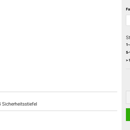
Fa
St
1-
5-
> 
cherheitsstiefel