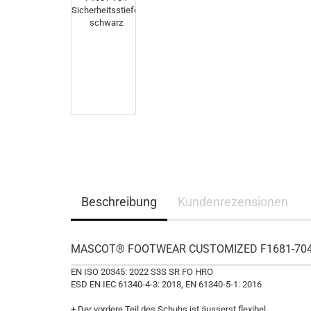
Beschreibung
Kundenrezensionen
MASCOT® FOOTWEAR CUSTOMIZED F1681-704 Si
EN ISO 20345: 2022 S3S SR FO HRO
ESD EN IEC 61340-4-3: 2018, EN 61340-5-1: 2016
+ Der vordere Teil des Schuhs ist äusserst flexibel