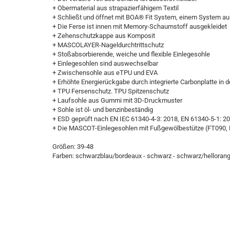
+ Obermaterial aus strapazierfähigem Textil
+ Schließt und öffnet mit BOA® Fit System, einem System au
+ Die Ferse ist innen mit Memory-Schaumstoff ausgekleidet
+ Zehenschutzkappe aus Komposit
+ MASCOLAYER-Nageldurchtrittschutz
+ Stoßabsorbierende, weiche und flexible Einlegesohle
+ Einlegesohlen sind auswechselbar
+ Zwischensohle aus eTPU und EVA
+ Erhöhte Energierückgabe durch integrierte Carbonplatte in
+ TPU Fersenschutz. TPU Spitzenschutz
+ Laufsohle aus Gummi mit 3D-Druckmuster
+ Sohle ist öl- und benzinbeständig
+ ESD geprüft nach EN IEC 61340-4-3: 2018, EN 61340-5-1: 2
+ Die MASCOT-Einlegesohlen mit Fußgewölbestütze (FT090, FT
Größen: 39-48
Farben: schwarzblau/bordeaux - schwarz - schwarz/helloran