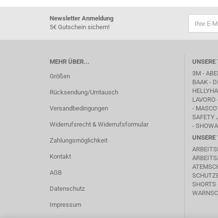
Newsletter Anmeldung
5€ Gutschein sichern!
MEHR ÜBER...
UNSERE 
3M - ABE
Größen
BAAK
- D
HELLYHAN
Rücksendung/Umtausch
LAVORO
Versandbedingungen
-
MASCO
SAFETY 
Widerrufsrecht & Widerrufsformular
- SHOWA
UNSERE 
Zahlungsmöglichkeit
ARBEITS
Kontakt
ARBEITS
ATEMSC
AGB
SCHUTZB
SHORTS 
Datenschutz
WARNSC
Impressum