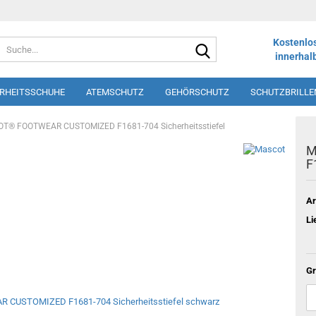
Suche...
Kostenlo
innerhal
ERHEITSSCHUHE
ATEMSCHUTZ
GEHÖRSCHUTZ
SCHUTZBRILLE
LOS
SHORTS
SCHÜRZEN
DRUCK UND STICK
WINTERSORT
T® FOOTWEAR CUSTOMIZED F1681-704 Sicherheitsstiefel
M
F
Ar
Li
Gr