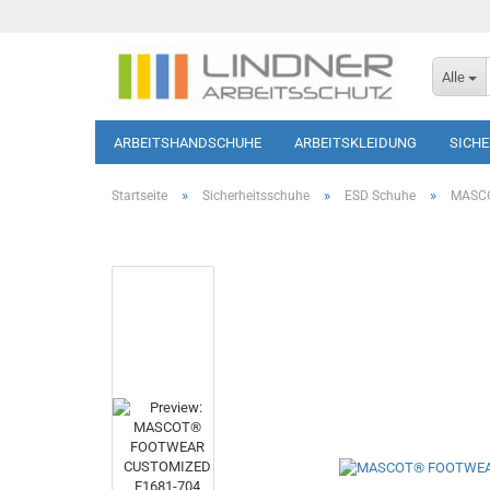
Alle
ARBEITSHANDSCHUHE
ARBEITSKLEIDUNG
SICH
SOFTSHELL-JACKEN
HAUTSCHUTZ
T-SHIRTS/PO
»
»
»
Startseite
Sicherheitsschuhe
ESD Schuhe
MASCO