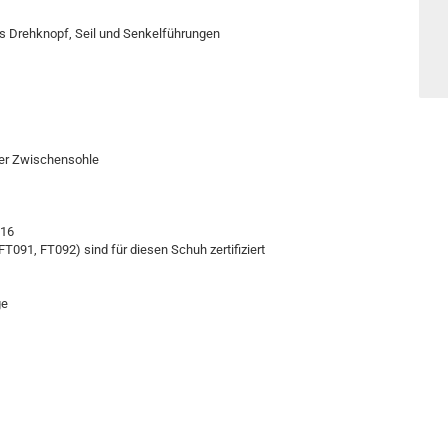
s Drehknopf, Seil und Senkelführungen
 der Zwischensohle
016
091, FT092) sind für diesen Schuh zertifiziert
ge