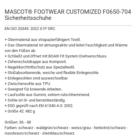
MASCOT® FOOTWEAR CUSTOMIZED F0650-704
Sicherheitsschuhe
EN ISO 20345: 2022 S1P SRC
+ Obermaterial aus strapazierfähigem Textil.
+ Das Obermaterial ist atmungsaktiv und leitet Feuchtigkeit und Wärme
von den Füßen ab.
+ Schließt und öffnet mit BOA® Fit System Drehverschluss.
+ Zehenschutzkappe aus Komposit.
+ Nageldurchtrittschutz aus Spezialtextil.
+ Stoßabsorbierende, weiche und flexible Einlegesohle.
+ Einlegesohlen sind auswechselbar.
+ Zwischensohle aus TPU.
+ Geeignet für knieende Arbeiten.
+ Laufsohle aus Gummi, extrem rutschhemmend.
+ Sohle ist öl- und benzinbeständig.
+ ESD geprüft nach EN 61340-4-3: 2002.
+ Größe 42: 482 g
Größen: 36 - 48
Farben: schwarz - waldgrün/schwarz - weiss/grau - herbstrot/schwarz -
nussbraun/schwarz - steinblau/schwarz