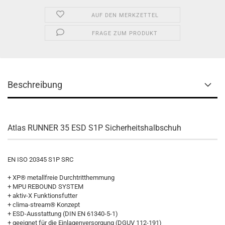
AUF DEN MERKZETTEL
FRAGE ZUM PRODUKT
Beschreibung
Atlas RUNNER 35 ESD S1P Sicherheitshalbschuh
EN ISO 20345 S1P SRC
+ XP® metallfreie Durchtritthemmung
+ MPU REBOUND SYSTEM
+ aktiv-X Funktionsfutter
+ clima-stream® Konzept
+ ESD-Ausstattung (DIN EN 61340-5-1)
+ geeignet für die Einlagenversorgung (DGUV 112-191)