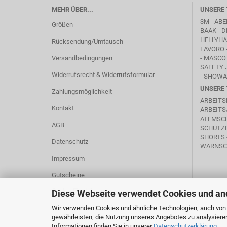
MEHR ÜBER...
UNSERE 
3M - ABE
Größen
BAAK
- D
HELLYHAN
Rücksendung/Umtausch
LAVORO
Versandbedingungen
-
MASCO
SAFETY 
Widerrufsrecht & Widerrufsformular
- SHOWA
UNSERE 
Zahlungsmöglichkeit
ARBEITS
Kontakt
ARBEITS
ATEMSC
AGB
SCHUTZB
SHORTS 
Datenschutz
WARNSC
Impressum
Gutscheine
Cookie Einstellungen
Diese Webseite verwendet Cookies und an
Wir verwenden Cookies und ähnliche Technologien, auch von D
gewährleisten, die Nutzung unseres Angebotes zu analysiere
Informationen finden Sie in unserer
Datenschutzerklärung
.