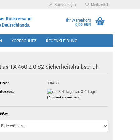
Kundenlogin
Merkzettel
ser Rückversand
Ihr Warenkorb
b Deutschlands.
0,00 EUR
N
KOPFSCHUTZ
REGENKLEIDUNG
IMENT
tlas TX 460 2.0 S2 Sicherheitshalbschuh
t.Nr.:
TX460
eferzeit:
ca. 3-4 Tage
(Ausland abweichend)
öße: