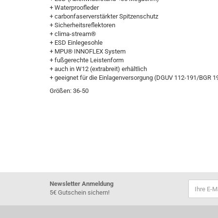
+ Waterproofleder
+ carbonfaserverstärkter Spitzenschutz
+ Sicherheitsreflektoren
+ clima-stream®
+ ESD Einlegesohle
+ MPU® INNOFLEX System
+ fußgerechte Leistenform
+ auch in W12 (extrabreit) erhältlich
+ geeignet für die Einlagenversorgung (DGUV 112-191/BGR 1
Größen: 36-50
Newsletter Anmeldung
5€ Gutschein sichern!