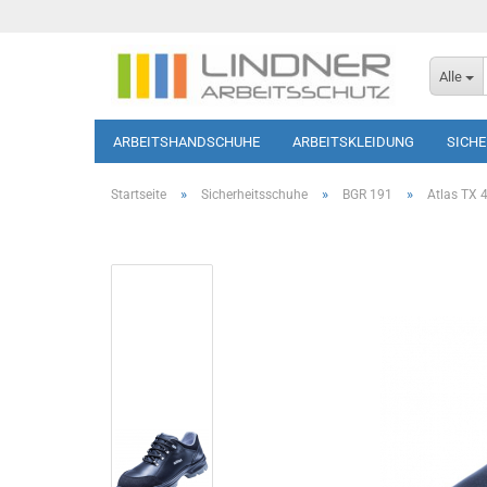
Alle
ARBEITSHANDSCHUHE
ARBEITSKLEIDUNG
SICH
SOFTSHELL-JACKEN
HAUTSCHUTZ
T-SHIRTS/PO
»
»
»
Startseite
Sicherheitsschuhe
BGR 191
Atlas TX 