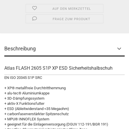
AUF DEN MERKZETTEL
FRAGE ZUM PRODUKT
Beschreibung
Atlas FLASH 2605 S1P XP ESD Sicherheitshalbschuh
EN ISO 20345 S1P SRC
+ XP® metallfreie Durchtritthemmung
+ alu-tec® Aluminiumkappe
+ 3D-Dämpfungssystem
+ aktiv-X Funktionsfutter
+ ESD (Ableitwiderstand <35 Megaohm)
+ carbonfaserverstärkter Spitzenschutz
+ MPU® INNOFLEX System
+ geeignet für die Einlagenversorgung (DGUV 112-191/BGR 191)