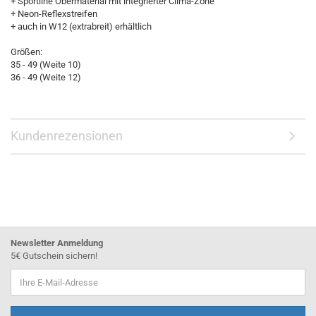
+ Sportline Obermaterial mit integrierter Clima-Zone
+ Neon-Reflexstreifen
+ auch in W12 (extrabreit) erhältlich
Größen:
35 - 49 (Weite 10)
36 - 49 (Weite 12)
Kundenrezensionen
Newsletter Anmeldung
5€ Gutschein sichern!