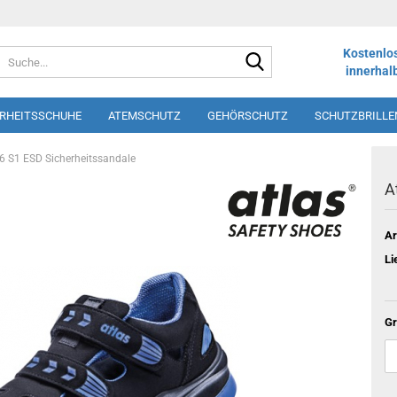
Suche...
Kostenlo
innerhal
ERHEITSSCHUHE
ATEMSCHUTZ
GEHÖRSCHUTZ
SCHUTZBRILLE
LOS
SHORTS
SCHÜRZEN
DRUCK UND STICK
WINTERSORT
46 S1 ESD Sicherheitssandale
A
Ar
Li
Gr