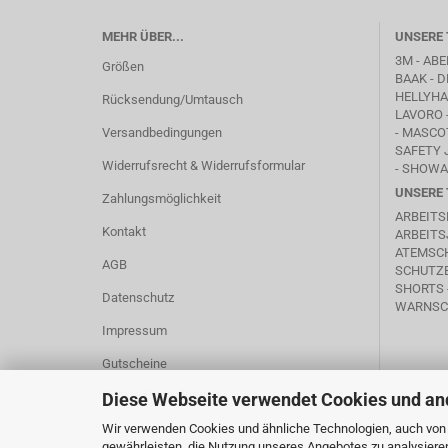
MEHR ÜBER...
UNSERE 
3M - ABE
Größen
BAAK
- D
HELLYHAN
Rücksendung/Umtausch
LAVORO
Versandbedingungen
-
MASCO
SAFETY 
Widerrufsrecht & Widerrufsformular
- SHOWA
UNSERE 
Zahlungsmöglichkeit
ARBEITS
Kontakt
ARBEITS
ATEMSC
AGB
SCHUTZB
SHORTS 
Datenschutz
WARNSC
Impressum
Gutscheine
Cookie Einstellungen
Diese Webseite verwendet Cookies und an
Wir verwenden Cookies und ähnliche Technologien, auch von D
gewährleisten, die Nutzung unseres Angebotes zu analysiere