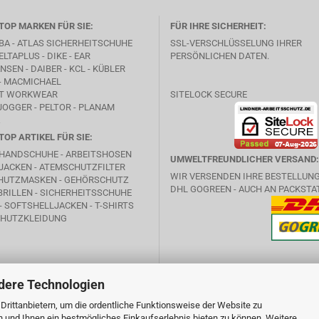
TOP MARKEN FÜR SIE:
FÜR IHRE SICHERHEIT:
BA -
ATLAS SICHERHEITSCHUHE
SSL-VERSCHLÜSSELUNG IHRER
ELTAPLUS -
DIKE
- EAR
PERSÖNLICHEN DATEN.
SEN - DAIBER - KCL -
KÜBLER
- MACMICHAEL
T WORKWEAR
SITELOCK SECURE
JOGGER - PELTOR - PLANAM
TOP ARTIKEL FÜR SIE:
HANDSCHUHE - ARBEITSHOSEN
UMWELTFREUNDLICHER VERSAND:
JACKEN - ATEMSCHUTZFILTER
WIR VERSENDEN IHRE BESTELLUN
HUTZMASKEN - GEHÖRSCHUTZ
DHL GOGREEN - AUCH AN PACKSTA
RILLEN - SICHERHEITSSCHUHE
- SOFTSHELLJACKEN - T-SHIRTS
HUTZKLEIDUNG
dere Technologien
rittanbietern, um die ordentliche Funktionsweise der Website zu
n und Ihnen ein bestmögliches Einkaufserlebnis bieten zu können. Weitere