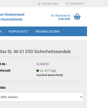
Kundenlogin
Merkzettel
ser Rückversand
Ihr Warenkorb
b Deutschlands.
0,00 EUR
N
KOPFSCHUTZ
REGENKLEIDUNG
IMENT
tlas SL 46 S1 ESD Sicherheitssandale
t.Nr.:
SL46ESD
eferzeit:
ca. 3-4 Tage
(Ausland abweichend)
öße: