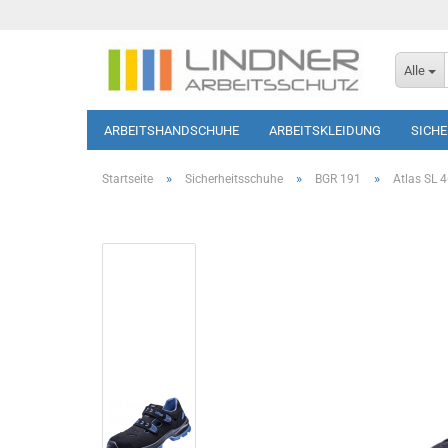
Alle
ARBEITSHANDSCHUHE
ARBEITSKLEIDUNG
SICH
SOFTSHELL-JACKEN
HAUTSCHUTZ
T-SHIRTS/PO
»
»
»
Startseite
Sicherheitsschuhe
BGR 191
Atlas SL 