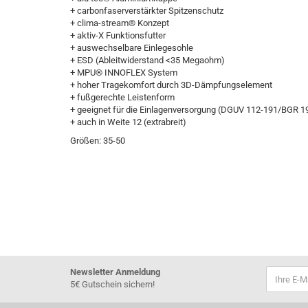
+ carbonfaserverstärkter Spitzenschutz
+ clima-stream® Konzept
+ aktiv-X Funktionsfutter
+ auswechselbare Einlegesohle
+ ESD (Ableitwiderstand <35 Megaohm)
+ MPU® INNOFLEX System
+ hoher Tragekomfort durch 3D-Dämpfungselement
+ fußgerechte Leistenform
+ geeignet für die Einlagenversorgung (DGUV 112-191/BGR 1
+ auch in Weite 12 (extrabreit)
Größen: 35-50
Newsletter Anmeldung
5€ Gutschein sichern!