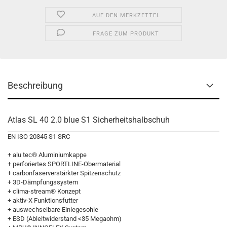
AUF DEN MERKZETTEL
FRAGE ZUM PRODUKT
Beschreibung
Atlas SL 40 2.0 blue S1 Sicherheitshalbschuh
EN ISO 20345 S1 SRC
+ alu tec® Aluminiumkappe
+ perforiertes SPORTLINE-Obermaterial
+ carbonfaserverstärkter Spitzenschutz
+ 3D-Dämpfungssystem
+ clima-stream® Konzept
+ aktiv-X Funktionsfutter
+ auswechselbare Einlegesohle
+ ESD (Ableitwiderstand <35 Megaohm)