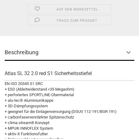
AUF DEN MERKZETTEL
FRAGE ZUM PRODUKT
Beschreibung
Atlas SL 32 2.0 red S1 Sicherheitsstiefel
EN ISO 20345 S1 SRC
+ ESD (Ableitwiderstand <35 Megaohm)
+ perforiertes SPORTLINE-Obermaterial
+ alu-tec® Aluminiumkappe
+ 3D-Dämpfungssystem
+ geeignet für die Einlagenversorgung (DGUV 112-191/BGR 191)
+ carbonfaserverstärkter Spitzenschutz
+ clima-stream® Konzept
+ MPU® INNOFLEX System
+ aktiv-X Funktionsfutter