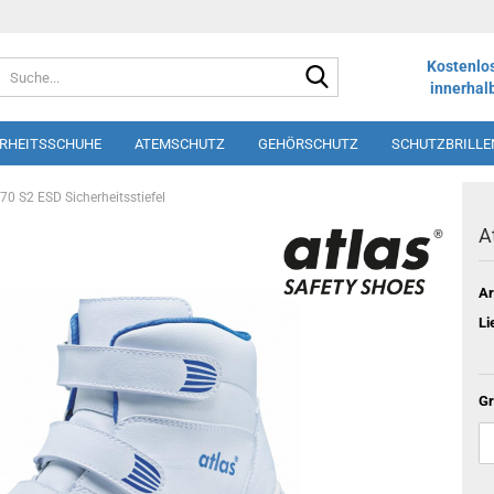
Suche...
Kostenlo
innerhal
ERHEITSSCHUHE
ATEMSCHUTZ
GEHÖRSCHUTZ
SCHUTZBRILLE
LOS
SHORTS
SCHÜRZEN
DRUCK UND STICK
WINTERSORT
70 S2 ESD Sicherheitsstiefel
A
Ar
Li
Gr