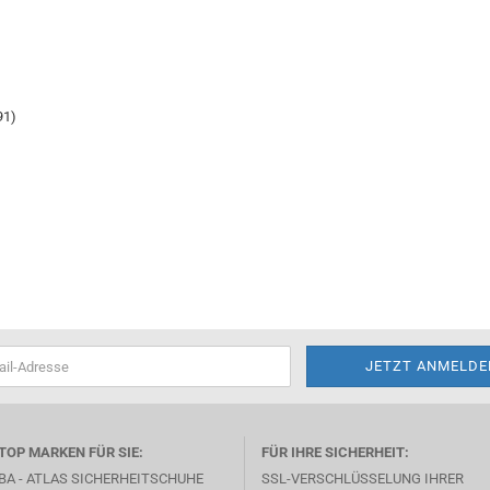
91)
TOP MARKEN FÜR SIE:
FÜR IHRE SICHERHEIT:
BA -
ATLAS SICHERHEITSCHUHE
SSL-VERSCHLÜSSELUNG IHRER