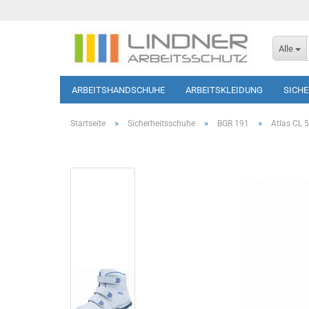
Alle
ARBEITSHANDSCHUHE
ARBEITSKLEIDUNG
SICH
SOFTSHELL-JACKEN
HAUTSCHUTZ
T-SHIRTS/PO
»
»
»
Startseite
Sicherheitsschuhe
BGR 191
Atlas CL 5