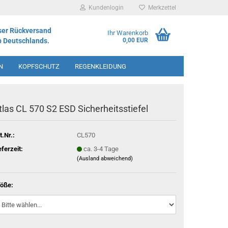
Kundenlogin
Merkzettel
ser Rückversand
Ihr Warenkorb
b Deutschlands.
0,00 EUR
N
KOPFSCHUTZ
REGENKLEIDUNG
IMENT
tlas CL 570 S2 ESD Sicherheitsstiefel
t.Nr.:
CL570
eferzeit:
ca. 3-4 Tage
(Ausland abweichend)
öße: