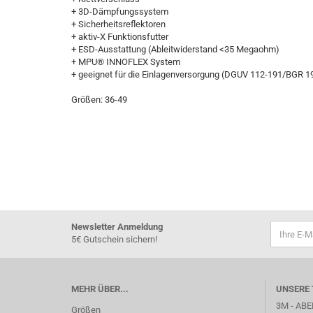
+ 3D-Dämpfungssystem
+ Sicherheitsreflektoren
+ aktiv-X Funktionsfutter
+ ESD-Ausstattung (Ableitwiderstand <35 Megaohm)
+ MPU® INNOFLEX System
+ geeignet für die Einlagenversorgung (DGUV 112-191/BGR 1
Größen: 36-49
Newsletter Anmeldung
5€ Gutschein sichern!
MEHR ÜBER...
UNSERE 
3M - ABE
Größen