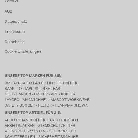
Kontakt
AGB
Datenschutz
Impressum
Gutscheine
Cookie Einstellungen
UNSERE TOP MARKEN FÜR SIE:
3M - ABEBA -
ATLAS SICHERHEITSCHUHE
BAAK
- DELTAPLUS -
DIKE
- EAR
HELLYHANSEN - DAIBER - KCL -
KÜBLER
LAVORO
- MACMICHAEL -
MASCOT WORKWEAR
SAFETY JOGGER - PELTOR - PLANAM - SHOWA
UNSERE TOP ARTIKEL FÜR SIE:
ARBEITSHANDSCHUHE - ARBEITSHOSEN
ARBEITSJACKEN - ATEMSCHUTZFILTER
ATEMSCHUTZMASKEN - GEHÖRSCHUTZ
SCHUTZBRILLEN - SICHERHEITSSCHUHE