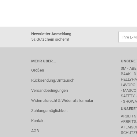
Newsletter Anmeldung
5€ Gutschein sichern!
MEHR ÜBER...
UNSERE 
3M - ABE
Größen
BAAK
- D
HELLYHAN
Rücksendung/Umtausch
LAVORO
Versandbedingungen
-
MASCO
SAFETY 
Widerrufsrecht & Widerrufsformular
- SHOWA
UNSERE 
Zahlungsmöglichkeit
ARBEITS
Kontakt
ARBEITS
ATEMSC
AGB
SCHUTZB