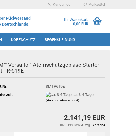
Kundenlogin
Merkzettel
ser Rückversand
Ihr Warenkorb
b Deutschlands.
0,00 EUR
N
KOPFSCHUTZ
REGENKLEIDUNG
IMENT
M™ Versaflo™ Atemschutzgebläse Starter-
it TR-619E
t.Nr.:
3MTR619E
eferzeit:
ca. 3-4 Tage
(Ausland abweichend)
2.141,19 EUR
inkl. 19% MwSt. zzgl.
Versand