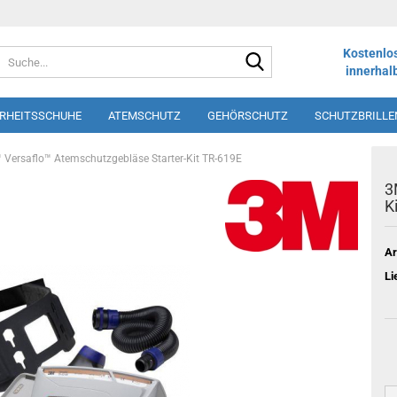
Suche...
Kostenlo
innerhal
ERHEITSSCHUHE
ATEMSCHUTZ
GEHÖRSCHUTZ
SCHUTZBRILLE
LOS
SHORTS
SCHÜRZEN
DRUCK UND STICK
WINTERSORT
 Versaflo™ Atemschutzgebläse Starter-Kit TR-619E
3
K
Ar
Li