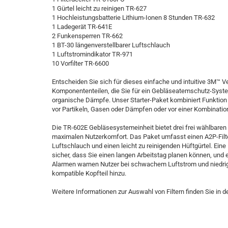
1 Gürtel leicht zu reinigen TR-627
1 Hochleistungsbatterie Lithium-Ionen 8 Stunden TR-632
1 Ladegerät TR-641E
2 Funkensperren TR-662
1 BT-30 längenverstellbarer Luftschlauch
1 Luftstromindikator TR-971
10 Vorfilter TR-6600
Entscheiden Sie sich für dieses einfache und intuitive 3M™ 
Komponententeilen, die Sie für ein Gebläseatemschutz-Syste
organische Dämpfe. Unser Starter-Paket kombiniert Funktion u
vor Partikeln, Gasen oder Dämpfen oder vor einer Kombinatio
Die TR-602E Gebläsesystemeinheit bietet drei frei wählbare
maximalen Nutzerkomfort. Das Paket umfasst einen A2P-Filter
Luftschlauch und einen leicht zu reinigenden Hüftgürtel. Eine 
sicher, dass Sie einen langen Arbeitstag planen können, und 
Alarmen warnen Nutzer bei schwachem Luftstrom und niedrige
kompatible Kopfteil hinzu.
Weitere Informationen zur Auswahl von Filtern finden Sie in 