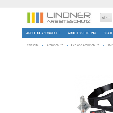
Alle
ARBEITSHANDSCHUHE
ARBEITSKLEIDUNG
SICH
SOFTSHELL-JACKEN
HAUTSCHUTZ
T-SHIRTS/PO
»
»
»
Startseite
Atemschutz
Gebläse Atemschutz
3M™