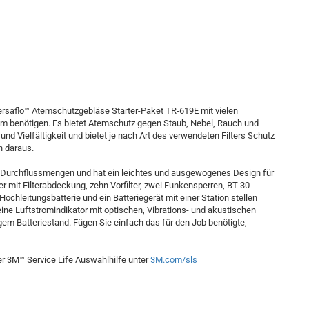
Versaflo™ Atemschutzgebläse Starter-Paket TR-619E mit vielen
m benötigen. Es bietet Atemschutz gegen Staub, Nebel, Rauch und
nd Vielfältigkeit und bietet je nach Art des verwendeten Filters Schutz
n daraus.
n Durchflussmengen und hat ein leichtes und ausgewogenes Design für
 mit Filterabdeckung, zehn Vorfilter, zwei Funkensperren, BT-30
Hochleitungsbatterie und ein Batteriegerät mit einer Station stellen
eine Luftstromindikator mit optischen, Vibrations- und akustischen
m Batteriestand. Fügen Sie einfach das für den Job benötigte,
der 3M™ Service Life Auswahlhilfe unter
3M.com/sls