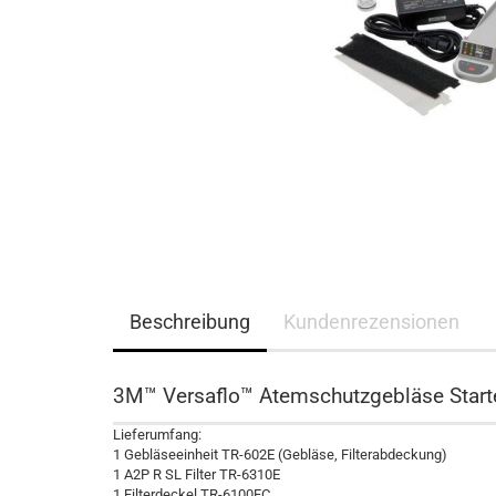
Beschreibung
Kundenrezensionen
3M™ Versaflo™ Atemschutzgebläse Starte
Lieferumfang:
1 Gebläseeinheit TR-602E (Gebläse, Filterabdeckung)
1 A2P R SL Filter TR-6310E
1 Filterdeckel TR-6100FC