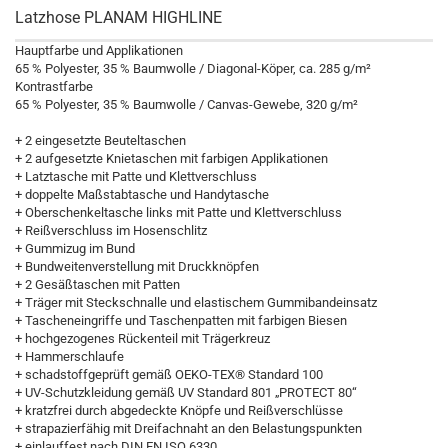
Latzhose PLANAM HIGHLINE
Hauptfarbe und Applikationen
65 % Polyester, 35 % Baumwolle / Diagonal-Köper, ca. 285 g/m²
Kontrastfarbe
65 % Polyester, 35 % Baumwolle / Canvas-Gewebe, 320 g/m²
+ 2 eingesetzte Beuteltaschen
+ 2 aufgesetzte Knietaschen mit farbigen Applikationen
+ Latztasche mit Patte und Klettverschluss
+ doppelte Maßstabtasche und Handytasche
+ Oberschenkeltasche links mit Patte und Klettverschluss
+ Reißverschluss im Hosenschlitz
+ Gummizug im Bund
+ Bundweitenverstellung mit Druckknöpfen
+ 2 Gesäßtaschen mit Patten
+ Träger mit Steckschnalle und elastischem Gummibandeinsatz
+ Tascheneingriffe und Taschenpatten mit farbigen Biesen
+ hochgezogenes Rückenteil mit Trägerkreuz
+ Hammerschlaufe
+ schadstoffgeprüft gemäß OEKO-TEX® Standard 100
+ UV-Schutzkleidung gemäß UV Standard 801 „PROTECT 80“
+ kratzfrei durch abgedeckte Knöpfe und Reißverschlüsse
+ strapazierfähig mit Dreifachnaht an den Belastungspunkten
+ einlauffest nach DIN EN ISO 6330