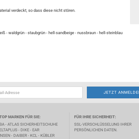
rial verdeckt, so dass diese nicht stören.
eiß - waldgrün - staubgrün - hell-sandbeige - nussbraun - hell-steinblau
TOP MARKEN FÜR SIE:
FÜR IHRE SICHERHEIT:
BA -
ATLAS SICHERHEITSCHUHE
SSL-VERSCHLÜSSELUNG IHRER
ELTAPLUS -
DIKE
- EAR
PERSÖNLICHEN DATEN.
SEN - DAIBER - KCL -
KÜBLER