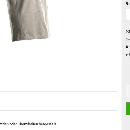
Gr
St
1-
5-
> 
den oder Chemikalien hergestellt.