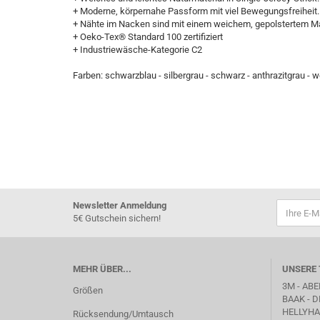
+ Moderne, körpernahe Passform mit viel Bewegungsfreiheit.
+ Nähte im Nacken sind mit einem weichem, gepolstertem Mate
+ Oeko-Tex® Standard 100 zertifiziert
+ Industriewäsche-Kategorie C2
Farben: schwarzblau - silbergrau - schwarz - anthrazitgrau - w
Newsletter Anmeldung
5€ Gutschein sichern!
MEHR ÜBER...
UNSERE 
3M - ABE
Größen
BAAK
- D
HELLYHAN
Rücksendung/Umtausch