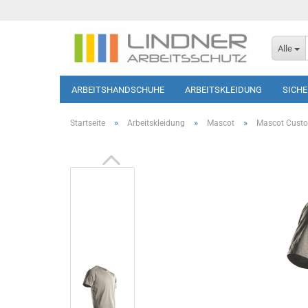
Alle
ARBEITSHANDSCHUHE
ARBEITSKLEIDUNG
SICH
SOFTSHELL-JACKEN
HAUTSCHUTZ
T-SHIRTS/PO
»
»
»
Startseite
Arbeitskleidung
Mascot
Mascot Cust