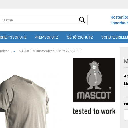
Suche...
Kostenlo
innerhal
ERHEITSSCHUHE
ATEMSCHUTZ
GEHÖRSCHUTZ
SCHUTZBRILLE
LOS
SHORTS
SCHÜRZEN
DRUCK UND STICK
WINTERSORT
»
omized
MASCOT® Customized T-Shirt 22582-983
M
Ar
Li
Fa