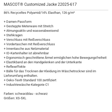
MASCOT® Customized Jacke 22025-617
86% Recyceltes Polyamid/14% Elasthan, 126 g/m²
+ Damen-Passform
+ Gesteppte Meterware mit Stretch
+ Atmungsaktiv und wasserabweisend
+ Stehkragen
+ Verschluss mit Reißverschluss
+ Vordertaschen mit Reißverschluss
+ Innentasche aus Netzmaterial
+ ID-Kartenhalter ist abnehmbar
+ Ergonomisch geschnittene Ärmel ermöglichen hohe Bewegungsfreiheit
+ Elastikband an den Handgelenken und der Unterkante
+ Reflexeffekte
+ Bälle für das Trocknen der Kleidung im Wäschetrockner sind im
Lieferumfang enthalten.
+ Oeko-Tex® Standard 100 zertifiziert
+ Industriewäsche-Kategorie C1
Farben: schwarzblau - schwarz
Größen: XS-5XL