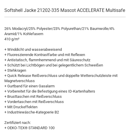
Softshell Jacke 21202-335 Mascot ACCELERATE Multisafe
26% Modacryl/25% Polyester/23% Polyurethan/21% Baumwolle/4%
Aramid/1% Kohlefasern
410 g/m²
+ Winddicht und wasserabweisend
+ Fluoreszierende Kontrastfarbe und mit Reflexen
+ Antistatisch, flammhemmend und mit Säureschutz
+ Schützt bei Lichtbögen und bei gelegentlichem Schweißen
+ Stehkragen
+ Quick Release Reißverschluss und doppelte Wetterschutzleiste mit
Magnetverschluss
+ Gurtband für einen Gasalarm
+ Vorbereitet für die Befestigung eines ID-Kartenhalters
+ Brusttaschen mit Reißverschluss
+ Vordertaschen mit Reißverschluss
+ Mit Druckeffekten
+ Industriewäsche-Kategoerie B2
Zertifiziert nach:
+ OEKO-TEX® STANDARD 100