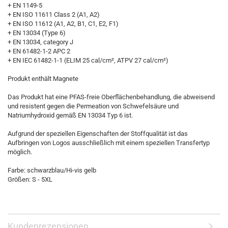
+ EN 1149-5
+ EN ISO 11611 Class 2 (A1, A2)
+ EN ISO 11612 (A1, A2, B1, C1, E2, F1)
+ EN 13034 (Type 6)
+ EN 13034, category J
+ EN 61482-1-2 APC 2
+ EN IEC 61482-1-1 (ELIM 25 cal/cm², ATPV 27 cal/cm²)
Produkt enthält Magnete
Das Produkt hat eine PFAS-freie Oberflächenbehandlung, die abweisend
und resistent gegen die Permeation von Schwefelsäure und
Natriumhydroxid gemäß EN 13034 Typ 6 ist.
Aufgrund der speziellen Eigenschaften der Stoffqualität ist das
Aufbringen von Logos ausschließlich mit einem speziellen Transfertyp
möglich.
Farbe: schwarzblau/Hi-vis gelb
Größen: S - 5XL
Kundenrezensionen