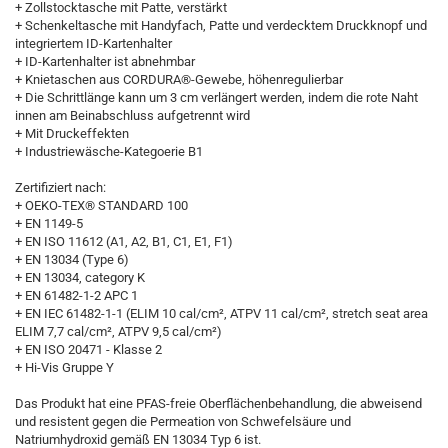
+ Zollstocktasche mit Patte, verstärkt
+ Schenkeltasche mit Handyfach, Patte und verdecktem Druckknopf und
integriertem ID-Kartenhalter
+ ID-Kartenhalter ist abnehmbar
+ Knietaschen aus CORDURA®-Gewebe, höhenregulierbar
+ Die Schrittlänge kann um 3 cm verlängert werden, indem die rote Naht
innen am Beinabschluss aufgetrennt wird
+ Mit Druckeffekten
+ Industriewäsche-Kategoerie B1
Zertifiziert nach:
+ OEKO-TEX® STANDARD 100
+ EN 1149-5
+ EN ISO 11612 (A1, A2, B1, C1, E1, F1)
+ EN 13034 (Type 6)
+ EN 13034, category K
+ EN 61482-1-2 APC 1
+ EN IEC 61482-1-1 (ELIM 10 cal/cm², ATPV 11 cal/cm², stretch seat area
ELIM 7,7 cal/cm², ATPV 9,5 cal/cm²)
+ EN ISO 20471 - Klasse 2
+ Hi-Vis Gruppe Y
Das Produkt hat eine PFAS-freie Oberflächenbehandlung, die abweisend
und resistent gegen die Permeation von Schwefelsäure und
Natriumhydroxid gemäß EN 13034 Typ 6 ist.