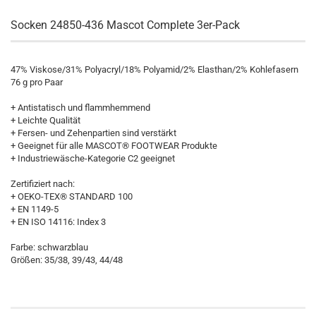
Socken 24850-436 Mascot Complete 3er-Pack
47% Viskose/31% Polyacryl/18% Polyamid/2% Elasthan/2% Kohlefasern
76 g pro Paar
+ Antistatisch und flammhemmend
+ Leichte Qualität
+ Fersen- und Zehenpartien sind verstärkt
+ Geeignet für alle MASCOT® FOOTWEAR Produkte
+ Industriewäsche-Kategorie C2 geeignet
Zertifiziert nach:
+ OEKO-TEX® STANDARD 100
+ EN 1149-5
+ EN ISO 14116: Index 3
Farbe: schwarzblau
Größen: 35/38, 39/43, 44/48