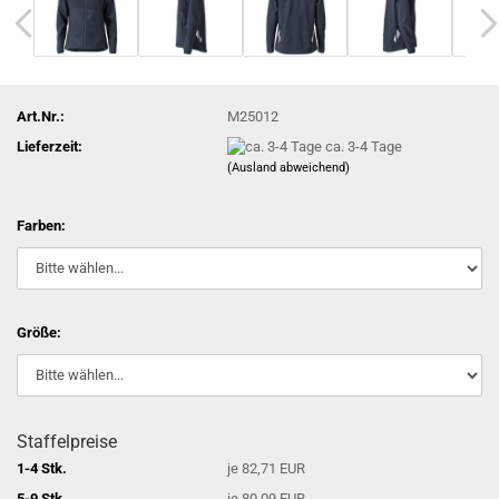
Art.Nr.:
M25012
Lieferzeit:
ca. 3-4 Tage
(Ausland abweichend)
Farben:
Größe:
Staffelpreise
1-4 Stk.
je 82,71 EUR
5-9 Stk.
je 80,09 EUR