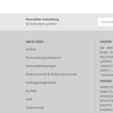
Newsletter Anmeldung
5€ Gutschein sichern!
MEHR ÜBER...
UNSERE 
3M - ABE
Größen
BAAK
- D
HELLYHAN
Rücksendung/Umtausch
LAVORO
Versandbedingungen
-
MASCO
SAFETY 
Widerrufsrecht & Widerrufsformular
- SHOWA
UNSERE 
Zahlungsmöglichkeit
ARBEITS
Kontakt
ARBEITS
ATEMSC
AGB
SCHUTZB
SHORTS 
Datenschutz
WARNSC