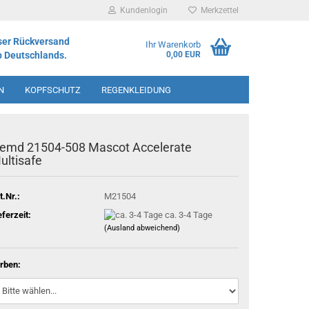
Kundenlogin
Merkzettel
ser Rückversand
Ihr Warenkorb
b Deutschlands.
0,00 EUR
N
KOPFSCHUTZ
REGENKLEIDUNG
IMENT
emd 21504-508 Mascot Accelerate
ultisafe
t.Nr.:
M21504
eferzeit:
ca. 3-4 Tage
(Ausland abweichend)
rben: