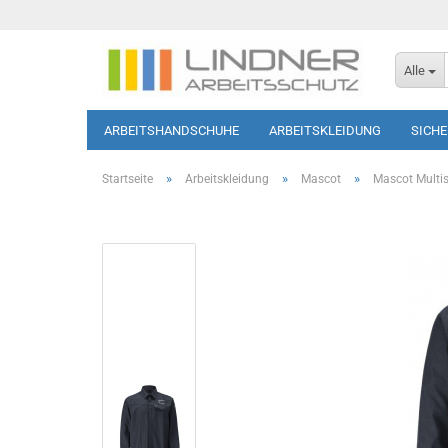
Alle
ARBEITSHANDSCHUHE
ARBEITSKLEIDUNG
SICH
SOFTSHELL-JACKEN
HAUTSCHUTZ
T-SHIRTS/PO
»
»
»
Startseite
Arbeitskleidung
Mascot
Mascot Multi