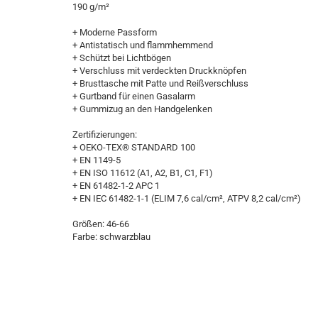
190 g/m²
+ Moderne Passform
+ Antistatisch und flammhemmend
+ Schützt bei Lichtbögen
+ Verschluss mit verdeckten Druckknöpfen
+ Brusttasche mit Patte und Reißverschluss
+ Gurtband für einen Gasalarm
+ Gummizug an den Handgelenken
Zertifizierungen:
+ OEKO-TEX® STANDARD 100
+ EN 1149-5
+ EN ISO 11612 (A1, A2, B1, C1, F1)
+ EN 61482-1-2 APC 1
+ EN IEC 61482-1-1 (ELIM 7,6 cal/cm², ATPV 8,2 cal/cm²)
Größen: 46-66
Farbe: schwarzblau