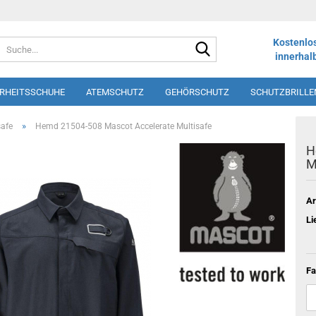
Suche...
Kostenlo
innerhal
ERHEITSSCHUHE
ATEMSCHUTZ
GEHÖRSCHUTZ
SCHUTZBRILLE
LOS
SHORTS
SCHÜRZEN
DRUCK UND STICK
WINTERSORT
»
safe
Hemd 21504-508 Mascot Accelerate Multisafe
H
M
Ar
Li
Fa