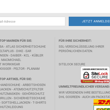
TOP MARKEN FÜR SIE:
FÜR IHRE SICHERHEIT:
BA -
ATLAS SICHERHEITSCHUHE
SSL-VERSCHLÜSSELUNG IHRER
ELTAPLUS -
DIKE
- EAR
PERSÖNLICHEN DATEN.
SEN - DAIBER - KCL -
KÜBLER
- MACMICHAEL
T WORKWEAR
SITELOCK SECURE
JOGGER - PELTOR - PLANAM
TOP ARTIKEL FÜR SIE:
HANDSCHUHE - ARBEITSHOSEN
UMWELTFREUNDLICHER VERSAND:
JACKEN - ATEMSCHUTZFILTER
WIR VERSENDEN IHRE BESTELLUN
HUTZMASKEN - GEHÖRSCHUTZ
DHL GOGREEN - AUCH AN PACKSTA
RILLEN - SICHERHEITSSCHUHE
- SOFTSHELLJACKEN - T-SHIRTS
HUTZKLEIDUNG