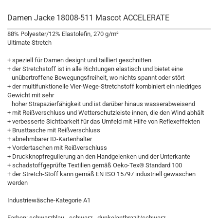
Damen Jacke 18008-511 Mascot ACCELERATE
88% Polyester/12% Elastolefin, 270 g/m²
Ultimate Stretch
+ speziell für Damen designt und tailliert geschnitten
+ der Stretchstoff ist in alle Richtungen elastisch und bietet eine
unübertroffene Bewegungsfreiheit, wo nichts spannt oder stört
+ der multifunktionelle Vier-Wege-Stretchstoff kombiniert ein niedriges
Gewicht mit sehr
hoher Strapazierfähigkeit und ist darüber hinaus wasserabweisend
+ mit Reißverschluss und Wetterschutzleiste innen, die den Wind abhält
+ verbesserte Sichtbarkeit für das Umfeld mit Hilfe von Reflexeffekten
+ Brusttasche mit Reißverschluss
+ abnehmbarer ID-Kartenhalter
+ Vordertaschen mit Reißverschluss
+ Druckknopfregulierung an den Handgelenken und der Unterkante
+ schadstoffgeprüfte Textilien gemäß Oeko-Tex® Standard 100
+ der Stretch-Stoff kann gemäß EN ISO 15797 industriell gewaschen
werden
Industriewäsche-Kategorie A1
Farben: schwarzblau - schwarz - dunkelanthrazit/schwarz -