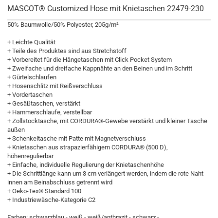
MASCOT® Customized Hose mit Knietaschen 22479-230
50% Baumwolle/50% Polyester, 205g/m²
+ Leichte Qualität
+ Teile des Produktes sind aus Stretchstoff
+ Vorbereitet für die Hängetaschen mit Click Pocket System
+ Zweifache und dreifache Kappnähte an den Beinen und im Schritt
+ Gürtelschlaufen
+ Hosenschlitz mit Reißverschluss
+ Vordertaschen
+ Gesäßtaschen, verstärkt
+ Hammerschlaufe, verstellbar
+ Zollstocktasche, mit CORDURA®-Gewebe verstärkt und kleiner Tasche
außen
+ Schenkeltasche mit Patte mit Magnetverschluss
+ Knietaschen aus strapazierfähigem CORDURA® (500 D),
höhenregulierbar
+ Einfache, individuelle Regulierung der Knietaschenhöhe
+ Die Schrittlänge kann um 3 cm verlängert werden, indem die rote Naht
innen am Beinabschluss getrennt wird
+ Oeko-Tex® Standard 100
+
Industriewäsche-Kategorie C2
Farben: schwarzblau - weiß - weiß/anthrazit - schwarz -