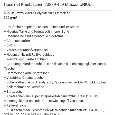
Hose mit Knietaschen 20279-459 Mascot UNIQUE
58% Baumwolle/39% Polyester/3% Elastolefin
320 g/m²
+ Dreifache Kappnähte an den Beinen und im Schritt
+ Niedrige Taille und formgeschnittener Bund
+ Hosenbeine sind ergonomisch geformt
+ Gürtelschlaufen
+ D-Ring
+ Verdeckter Knopfverschluss
+ Hosenschlitz mit Reißverschluss
+ Werkzeugschlaufe am Bund
+ Geräumige Vordertaschen - eine davon mit leicht zugänglicher Handy-
Tasche
+ Hammerschlaufe, verstellbar
+ Verstärkte Gesässtaschen
+ Schenkeltasche mit Handyfach, Patte und verdeckten Druckknöpfen
+ Zollstocktasche, verstärkt
+ Stifttasche
+ Knietaschen aus super strapazierfähigem CORDURA® (1000 D),
höhenregulierbar und mit Patte sowie Eingriff von oben
+ Reflexeffekte
+ Zu diesem Modell empfehlen wir folgenden Knieschutz: 00418-100,
00718-100, 20118-915 oder 50451-916