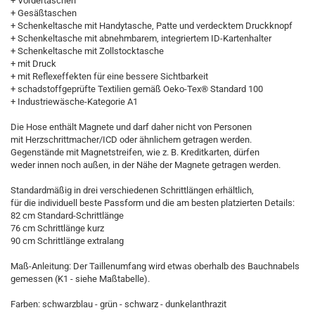
+ Vordertaschen
+ Gesäßtaschen
+ Schenkeltasche mit Handytasche, Patte und verdecktem Druckknopf
+ Schenkeltasche mit abnehmbarem, integriertem ID-Kartenhalter
+ Schenkeltasche mit Zollstocktasche
+ mit Druck
+ mit Reflexeffekten für eine bessere Sichtbarkeit
+ schadstoffgeprüfte Textilien gemäß Oeko-Tex® Standard 100
+ Industriewäsche-Kategorie A1
Die Hose enthält Magnete und darf daher nicht von Personen
mit Herzschrittmacher/ICD oder ähnlichem getragen werden.
Gegenstände mit Magnetstreifen, wie z. B. Kreditkarten, dürfen
weder innen noch außen, in der Nähe der Magnete getragen werden.
Standardmäßig in drei verschiedenen Schrittlängen erhältlich,
für die individuell beste Passform und die am besten platzierten Details:
82 cm Standard-Schrittlänge
76 cm Schrittlänge kurz
90 cm Schrittlänge extralang
Maß-Anleitung: Der Taillenumfang wird etwas oberhalb des Bauchnabels
gemessen (K1 - siehe Maßtabelle).
Farben: schwarzblau - grün - schwarz - dunkelanthrazit