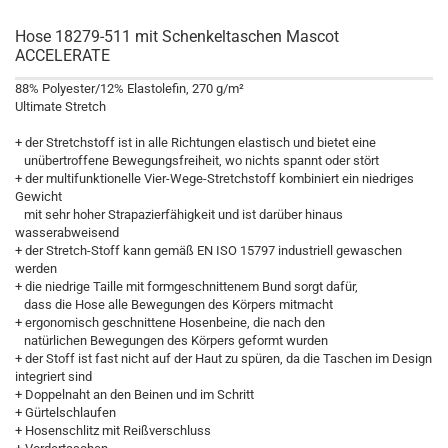
Hose 18279-511 mit Schenkeltaschen Mascot
ACCELERATE
88% Polyester/12% Elastolefin, 270 g/m²
Ultimate Stretch
+ der Stretchstoff ist in alle Richtungen elastisch und bietet eine
unübertroffene Bewegungsfreiheit, wo nichts spannt oder stört
+ der multifunktionelle Vier-Wege-Stretchstoff kombiniert ein niedriges
Gewicht
mit sehr hoher Strapazierfähigkeit und ist darüber hinaus
wasserabweisend
+ der Stretch-Stoff kann gemäß EN ISO 15797 industriell gewaschen
werden
+ die niedrige Taille mit formgeschnittenem Bund sorgt dafür,
dass die Hose alle Bewegungen des Körpers mitmacht
+ ergonomisch geschnittene Hosenbeine, die nach den
natürlichen Bewegungen des Körpers geformt wurden
+ der Stoff ist fast nicht auf der Haut zu spüren, da die Taschen im Design
integriert sind
+ Doppelnaht an den Beinen und im Schritt
+ Gürtelschlaufen
+ Hosenschlitz mit Reißverschluss