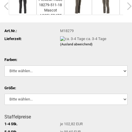
Art.Nr.:
M18279
Lieferzeit:
ca. 3-4 Tage
(Ausland abweichend)
Farben:
Größe:
Staffelpreise
1-4 Stk.
je 102,82 EUR
5-9 Stk.
je 99,60 EUR