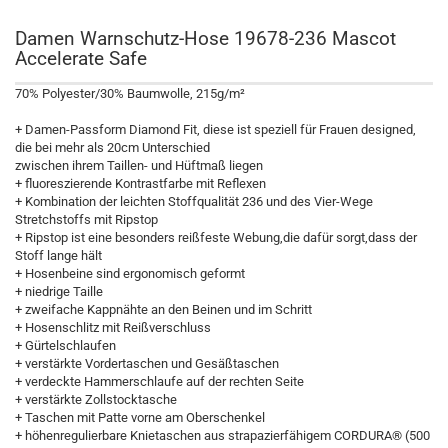
Damen Warnschutz-Hose 19678-236 Mascot
Accelerate Safe
70% Polyester/30% Baumwolle, 215g/m²
+ Damen-Passform Diamond Fit, diese ist speziell für Frauen designed,
die bei mehr als 20cm Unterschied
zwischen ihrem Taillen- und Hüftmaß liegen
+ fluoreszierende Kontrastfarbe mit Reflexen
+ Kombination der leichten Stoffqualität 236 und des Vier-Wege
Stretchstoffs mit Ripstop
+ Ripstop ist eine besonders reißfeste Webung,die dafür sorgt,dass der
Stoff lange hält
+ Hosenbeine sind ergonomisch geformt
+ niedrige Taille
+ zweifache Kappnähte an den Beinen und im Schritt
+ Hosenschlitz mit Reißverschluss
+ Gürtelschlaufen
+ verstärkte Vordertaschen und Gesäßtaschen
+ verdeckte Hammerschlaufe auf der rechten Seite
+ verstärkte Zollstocktasche
+ Taschen mit Patte vorne am Oberschenkel
+ höhenregulierbare Knietaschen aus strapazierfähigem CORDURA® (500