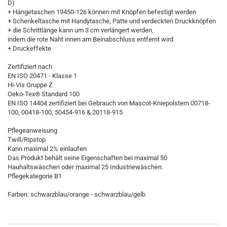
D)
+ Hängetaschen 19450-126 können mit Knöpfen befestigt werden
+ Schenkeltasche mit Handytasche, Patte und verdeckten Druckknöpfen
+ die Schrittlänge kann um 3 cm verlängert werden,
indem die rote Naht innen am Beinabschluss entfernt wird
+ Druckeffekte
Zertifiziert nach
EN ISO 20471 - Klasse 1
Hi-Vis Gruppe Z
Oeko-Tex® Standard 100
EN ISO 14404 zertifiziert bei Gebrauch von Mascot-Kniepolstern 00718-
100, 00418-100, 50454-916 & 20118-915
Pflegeanweisung
Twill/Ripstop
Kann maximal 2% einlaufen
Das Produkt behält seine Eigenschaften bei maximal 50
Hauhaltswäschen oder maximal 25 Industriewäschen.
Pflegekategorie B1
Farben: schwarzblau/orange - schwarzblau/gelb