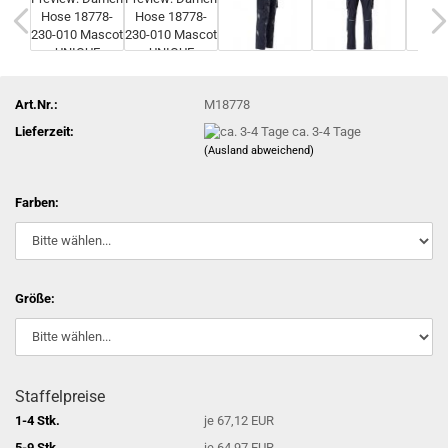
Art.Nr.:
M18778
Lieferzeit:
ca. 3-4 Tage
(Ausland abweichend)
Farben:
Größe:
Staffelpreise
1-4 Stk.
je 67,12 EUR
5-9 Stk.
je 64,97 EUR