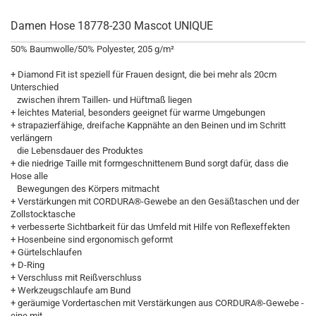
Damen Hose 18778-230 Mascot UNIQUE
50% Baumwolle/50% Polyester, 205 g/m²
+ Diamond Fit ist speziell für Frauen designt, die bei mehr als 20cm
Unterschied
zwischen ihrem Taillen- und Hüftmaß liegen
+ leichtes Material, besonders geeignet für warme Umgebungen
+ strapazierfähige, dreifache Kappnähte an den Beinen und im Schritt
verlängern
die Lebensdauer des Produktes
+ die niedrige Taille mit formgeschnittenem Bund sorgt dafür, dass die
Hose alle
Bewegungen des Körpers mitmacht
+ Verstärkungen mit CORDURA®-Gewebe an den Gesäßtaschen und der
Zollstocktasche
+ verbesserte Sichtbarkeit für das Umfeld mit Hilfe von Reflexeffekten
+ Hosenbeine sind ergonomisch geformt
+ Gürtelschlaufen
+ D-Ring
+ Verschluss mit Reißverschluss
+ Werkzeugschlaufe am Bund
+ geräumige Vordertaschen mit Verstärkungen aus CORDURA®-Gewebe -
eine mit