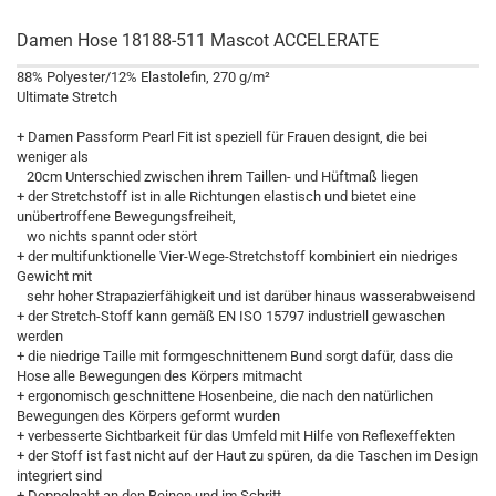
Damen Hose 18188-511 Mascot ACCELERATE
88% Polyester/12% Elastolefin, 270 g/m²
Ultimate Stretch
+ Damen Passform Pearl Fit ist speziell für Frauen designt, die bei
weniger als
20cm Unterschied zwischen ihrem Taillen- und Hüftmaß liegen
+ der Stretchstoff ist in alle Richtungen elastisch und bietet eine
unübertroffene Bewegungsfreiheit,
wo nichts spannt oder stört
+ der multifunktionelle Vier-Wege-Stretchstoff kombiniert ein niedriges
Gewicht mit
sehr hoher Strapazierfähigkeit und ist darüber hinaus wasserabweisend
+ der Stretch-Stoff kann gemäß EN ISO 15797 industriell gewaschen
werden
+ die niedrige Taille mit formgeschnittenem Bund sorgt dafür, dass die
Hose alle Bewegungen des Körpers mitmacht
+ ergonomisch geschnittene Hosenbeine, die nach den natürlichen
Bewegungen des Körpers geformt wurden
+ verbesserte Sichtbarkeit für das Umfeld mit Hilfe von Reflexeffekten
+ der Stoff ist fast nicht auf der Haut zu spüren, da die Taschen im Design
integriert sind
+ Doppelnaht an den Beinen und im Schritt