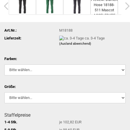
Art.Nr.:
M18188
Lieferzeit:
ca. 3-4 Tage
(Ausland abweichend)
Farben:
Größe:
Staffelpreise
1-4 Stk.
je 102,82 EUR
5-9 Stk.
je 99,60 EUR