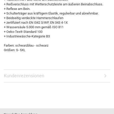
+ Reißverschluss mit Wetterschutzleiste am äußeren Beinabschluss.
+ Reflexe am Bein.
+ Schulterträger aus kräftigem Elastik, regulierbar und abnehmbar.
+ Beidseitig verdeckte Hammerschlaufen
+ zertifiziert nach EN I342 3/WP, EN 343 4-1X
+ Wassersäule 5.000 mm gemäß ISO 811
+ Oeko-Tex® Standard 100
+ Industriewäsche-Kategorie B3
Farben: schwarzblau - schwarz
Größen: S- 5XL
Kundenrezensionen