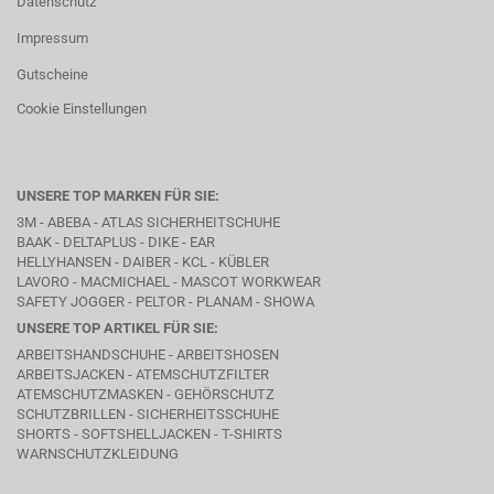
Datenschutz
Impressum
Gutscheine
Cookie Einstellungen
UNSERE TOP MARKEN FÜR SIE:
3M - ABEBA -
ATLAS SICHERHEITSCHUHE
BAAK
- DELTAPLUS -
DIKE
- EAR
HELLYHANSEN - DAIBER - KCL -
KÜBLER
LAVORO
- MACMICHAEL -
MASCOT WORKWEAR
SAFETY JOGGER - PELTOR - PLANAM - SHOWA
UNSERE TOP ARTIKEL FÜR SIE:
ARBEITSHANDSCHUHE - ARBEITSHOSEN
ARBEITSJACKEN - ATEMSCHUTZFILTER
ATEMSCHUTZMASKEN - GEHÖRSCHUTZ
SCHUTZBRILLEN - SICHERHEITSSCHUHE
SHORTS - SOFTSHELLJACKEN - T-SHIRTS
WARNSCHUTZKLEIDUNG