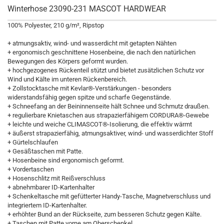
Winterhose 23090-231 MASCOT HARDWEAR
100% Polyester, 210 g/m², Ripstop
+ atmungsaktiv, wind- und wasserdicht mit getapten Nähten
+ ergonomisch geschnittene Hosenbeine, die nach den natürlichen
Bewegungen des Körpers geformt wurden.
+ hochgezogenes Rückenteil stützt und bietet zusätzlichen Schutz vor
Wind und Kälte im unteren Rückenbereich.
+ Zollstocktasche mit Kevlar®-Verstärkungen - besonders
widerstandsfähig gegen spitze und scharfe Gegenstände.
+ Schneefang an der Beininnenseite hält Schnee und Schmutz draußen.
+ regulierbare Knietaschen aus strapazierfähigem CORDURA®-Gewebe
+ leichte und weiche CLIMASCOT®-Isolierung, die effektiv wärmt
+ äußerst strapazierfähig, atmungsaktiver, wind- und wasserdichter Stoff
+ Gürtelschlaufen
+ Gesäßtaschen mit Patte.
+ Hosenbeine sind ergonomisch geformt.
+ Vordertaschen
+ Hosenschlitz mit Reißverschluss
+ abnehmbarer ID-Kartenhalter
+ Schenkeltasche mit gefütterter Handy-Tasche, Magnetverschluss und
integriertem ID-Kartenhalter.
+ erhöhter Bund an der Rückseite, zum besseren Schutz gegen Kälte.
+ Taschen mit Patte vorne am Oberschenkel.