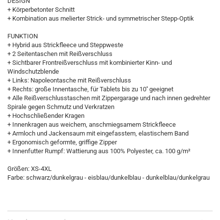
DESIGN
+ Körperbetonter Schnitt
+ Kombination aus melierter Strick- und symmetrischer Stepp-Optik
FUNKTION
+ Hybrid aus Strickfleece und Steppweste
+ 2 Seitentaschen mit Reißverschluss
+ Sichtbarer Frontreißverschluss mit kombinierter Kinn- und
Windschutzblende
+ Links: Napoleontasche mit Reißverschluss
+ Rechts: große Innentasche, für Tablets bis zu 10'' geeignet
+ Alle Reißverschlusstaschen mit Zippergarage und nach innen gedrehter
Spirale gegen Schmutz und Verkratzen
+ Hochschließender Kragen
+ Innenkragen aus weichem, anschmiegsamem Strickfleece
+ Armloch und Jackensaum mit eingefasstem, elastischem Band
+ Ergonomisch geformte, griffige Zipper
+ Innenfutter Rumpf: Wattierung aus 100% Polyester, ca. 100 g/m²
Größen: XS-4XL
Farbe: schwarz/dunkelgrau - eisblau/dunkelblau - dunkelblau/dunkelgrau